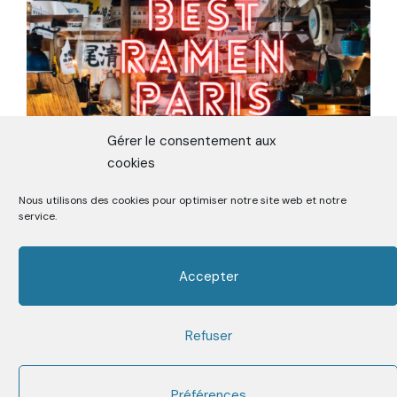
Gérer le consentement aux
cookies
Nous utilisons des cookies pour optimiser notre site web et notre
ON TESTE LE MEILLEUR RAMEN DE
service.
PARIS
Accepter
Refuser
Premier Media sur la Street Food depuis 2006
Facebook
Twitter
Instagram
Youtube
Mail
Préférences