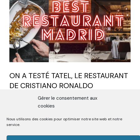
ON A TESTÉ TATEL, LE RESTAURANT
DE CRISTIANO RONALDO
21 avril 2021
RESTAURANTS
Gérer le consentement aux
cookies
Nous utilisons des cookies pour optimiser notre site web et notre
service.
Previous Page
Next Page
Previous Page
1
2
Next Page