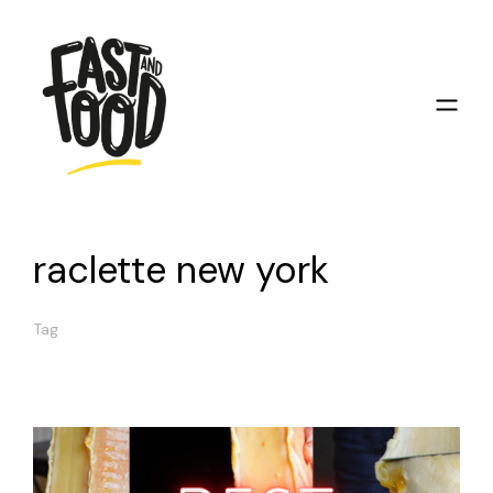
raclette new york
Tag