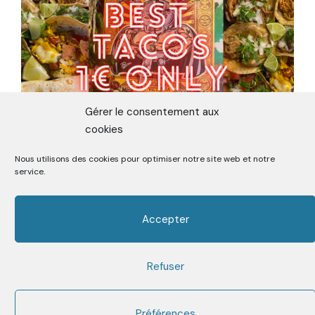
Gérer le consentement aux
cookies
Nous utilisons des cookies pour optimiser notre site web et notre
ON A TESTÉ LE TACOS LE MOINS
service.
CHER DE MADRID
Accepter
Refuser
Premier Media sur la Street Food depuis 2006
Facebook
Twitter
Instagram
Youtube
Mail
Préférences