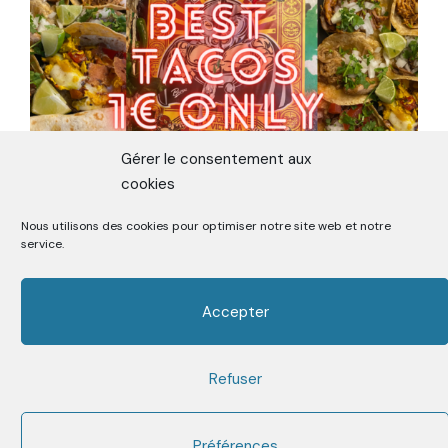
Gérer le consentement aux
cookies
Nous utilisons des cookies pour optimiser notre site web et notre
ON A TESTÉ LE TACOS LE MOINS
service.
CHER DE MADRID
Accepter
Refuser
Premier Media sur la Street Food depuis 2006
Facebook
Twitter
Instagram
Youtube
Mail
Préférences