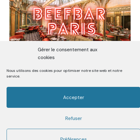
Gérer le consentement aux
cookies
Nous utilisons des cookies pour optimiser notre site web et notre
ON TESTE LE BEEFBAR, MEILLEURE
service.
VIANDE DE PARIS
Accepter
Refuser
Premier Media sur la Street Food depuis 2006
Facebook
Twitter
Instagram
Youtube
Mail
Préférences