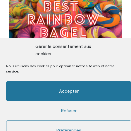
Gérer le consentement aux
cookies
Nous utilisons des cookies pour optimiser notre site web et notre
ON A TESTÉ LE RAINBOW BAGEL A
service.
NEW-YORK
Accepter
Refuser
Premier Media sur la Street Food depuis 2006
Facebook
Twitter
Instagram
Youtube
Mail
Préférences