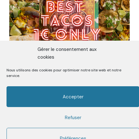
Gérer le consentement aux
cookies
Nous utilisons des cookies pour optimiser notre site web et notre
ON A TESTÉ LE TACOS LE MOINS
service.
CHER DE MADRID
Accepter
Refuser
Premier Media sur la Street Food depuis 2006
Facebook
Twitter
Instagram
Youtube
Mail
Préférences