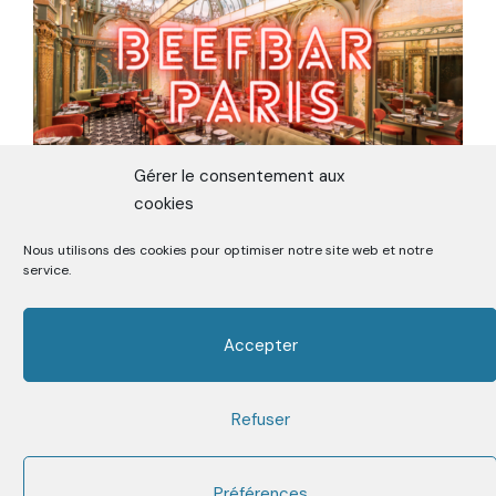
Gérer le consentement aux
cookies
Nous utilisons des cookies pour optimiser notre site web et notre
ON TESTE LE BEEFBAR, MEILLEURE
service.
VIANDE DE PARIS
Accepter
Refuser
Premier Media sur la Street Food depuis 2006
Facebook
Twitter
Instagram
Youtube
Mail
Préférences